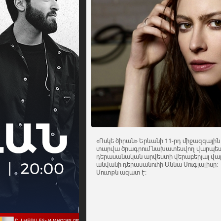
«Ոսկե ծիրան» Երևանի 11-րդ միջազգային
տարվա ծրագրում նախատեսվող վարպետու
դերասանական արվեստի վերաբերյալ վա
անվանի դերասանուհի Աննա Մուգլալիսը:
Մուտքն ազատ է: