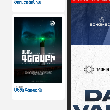
Շոու Էթերնիա
Theater
Մեծն Գեթսբին