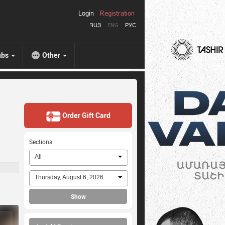
Login
Registration
ՀԱՅ
ENG
РУС
ubs
Other
Order Gift Card
Sections
All
Thursday, August 6, 2026
Show