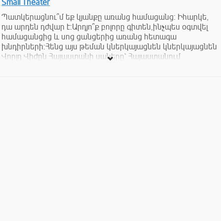
Small Theater
Պատկերացնու՞մ եք կյանքը առանց համացանց: Իհարկե,
դա արդեն դժվար է:Արդյո՞ք բոլորը գիտեն,ինչպես օգտվել
համացանցից և սոց ցանցերից առանց հետագա
խնդիրների:Հենց այս թեման կներկայացնեն կներկայացնեն
Վորլդ Վիժըն Հայաստանի սաները՝ Հայաստանում
ինտերակտիվ թատրոնի առաջատար Փոփոխությունների
թատրոնի հետ համագործակցությամբ, CAUCALT ծրագրի
շրջանակներում:
CAUCULT-ը միջազգային, միջմշակութային ծրագիր է, որը
խթանում է Հարավային Կովկասում էթնիկ և մշակութային
բազմազանությանը նպաստող նախաձեռնությունները, որն
իրականացվում է Եվրոպական Հանձնաժողովի Արևելյան
գործընկերության մշակութային ծրագրի և Ավստրիական
զարգացման համագործակցության աջակցությամբ:
Մուտքը ազատ է: