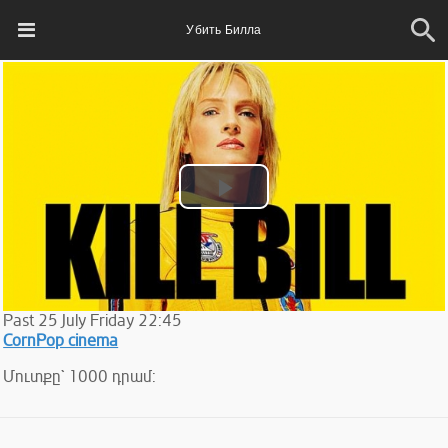
Убить Билла
Play
Video
Past
25
July
Friday
22:45
CornPop cinema
Մուտքը` 1000 դրամ: