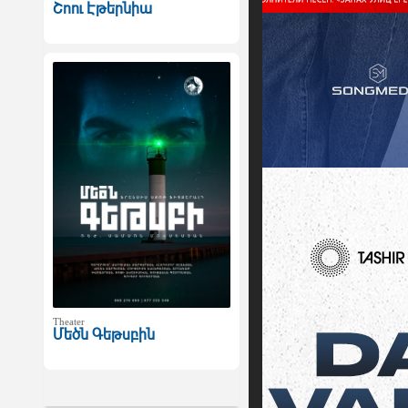
Շոու Էթերնիա
Theater
Մեծն Գեթսբին