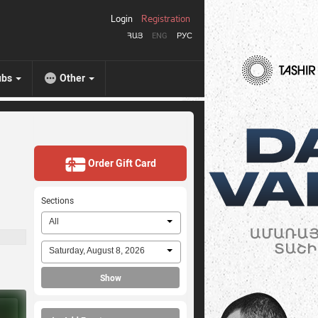
Login
Registration
ՀԱՅ
ENG
РУС
ubs
Other
Order Gift Card
Sections
All
Saturday, August 8, 2026
Show