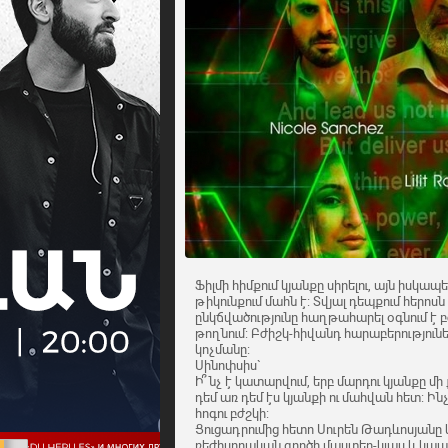
Ֆիլմի հիմքում կյանքը սիրելու, այն իսկ
թիկունքում մահն է: Տվյալ դեպքում հերոսն 
ընկճվածությունը հաղթահարել օգնում է բ
թողնում: Բժիշկ-հիվանդ հարաբերությունե
կոչմանը:
Սինոփսիս`
Ի՞նչ է կատարվում, երբ մարդու կյանքը մի 
դեմ առ դեմ էս կյանքի ու մահվան հետ: Ի
հոգու բժշկի:
Ցուցադրումից հետո Սուրեն Թադևոսյանը
ռեժիսորական գործի մաստեր-կլաս և կպ