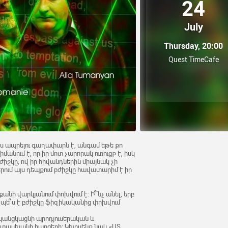
24
July
Thursday, 20:00
Quest TimeCafe
ապես ապրելու գաղափարն է, անգամ եթե քո
իմանում է, որ իր մոտ չարորակ ուռուցք է, իսկ
ժիշկը, ով իր հիվանդներին միայնակ չի
րում այս դեպքում բժիշկը հավատարիմ է իր
քանի վարկյանում փոխվում է: Ի՞նչ անել, երբ
նչպե՞ս է բժիշկը ֆիզիկականից փոխվում
 կանցկացնի պրոդյուսերական և
ատասխանի հարցերի: Կխոսենք նաև «ՍՏ