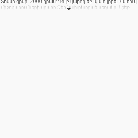
Տոմսի գինը՝ 2000 դրամ: Դուք կարող եք պատվիրել Հատուկ
միջոցառումների սրահի Ձեր նախընտրած սեղանը: Նշեք
դա տոմս գնելիս, և մենք կամրագրենք սեղանը հատուկ Ձեզ
համար:
Դարձեք Գաֆէսճեան արվեստի կենտրոնի անդամ և
անվճար դիտեք ԳԱԿ-ի ցուցադրությունները, ստացեք 10%
զեղչ բոլոր հատուկ միջոցառումների` այդ թվում
համերգաշարերի և դասախոսությունների համար, ինչպես
նաև Թանգարանի խանութի ողջ տեսականու համար:
Սիրով տեղեկացնում ենք նաև, որ երաժշտական ծրագրերի
տոմսերով կարելի է մեկ անվճար այց կատարել թանգարանի
բոլոր ցուցասրահները` համերգի օրվանից մեկ շաբաթվա
ընթացքում: