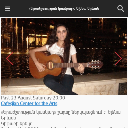
«Երաժշտության կասկադ». Ելենա Երևան
Past
23
August
Saturday
20:00
Cafesjian Center for the Arts
«Երաժշտության կասկադ» շարքը ներկայացնում է. Ելենա
Երևան
Կիթառի երեկո