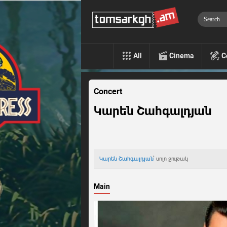
All
Cinema
C
Concert
Կարեն Շահգալդյան
Կարեն Շահգալդյան
՝ սոլո ջութակ
Main