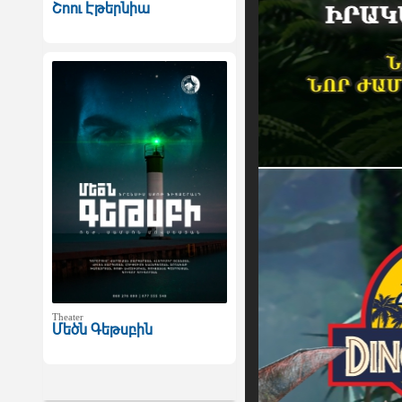
Շոու Էթերնիա
Theater
Մեծն Գեթսբին