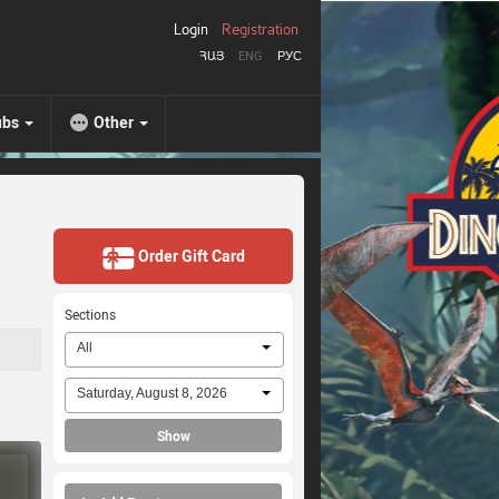
Login
Registration
ՀԱՅ
ENG
РУС
ubs
Other
Order Gift Card
Sections
All
Saturday, August 8, 2026
Show