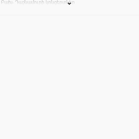
Բախ- Դաշնամուրի կոնցերտներ
Ռավել- «Բոլերո»
Տոմսերի արժեքը՝ 2000, 3000, 4000, 5000 դրամ: