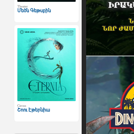
Theater
Մեծն Գեթսբին
Circus
Շոու Էթերնիա