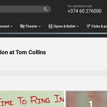
For assistance call
+374 60 276000
oncert
Theater
Opera & Ballet
Clubs & p
ion at Tom Collins
Past
1