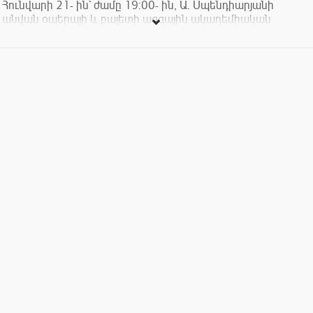
Հունվարի 21- ին` ժամը 19:00- ին, Ա. Սպենդիարյանի
անվան օպերայի և բալետի ազգային ակադեմիական
թատրոնում տեղի կունենա հիշատակի համերգ:
Համերգին մասնակցում են Ա. Սպենդիարյանի անվան
օպերայի և բալետի ազգային ակադեմիական թատրոնի
սիմֆոնիկ նվագախումբը, երգչախումբը և
մենակատարները:
Մուտքն ազատ է: