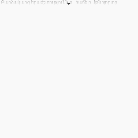
Բարձակարգ երաժշտությունն ու հաճելի մթնոլորտը
կուղեկցի ողջ համերգի ընթացքը:
Սիրով սպասում ենք Ձեզ հունվարի 30- ին` ժամը 20:00- ին
Աբովյան 12 հասցեում:
Տոմսերի արժեքը՝ 4000 դրամ: