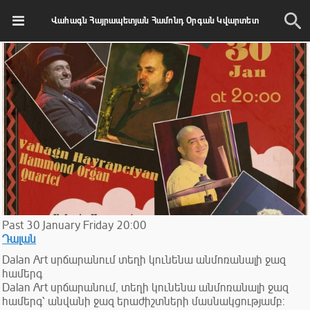
Վահագն Հայրապետյան Համոնդ Օրգան Կվարտետ
Past
30
January
Friday
20:00
Դալան
Dalan Art սրճարանում տեղի կունենա անմոռանալի ջազ
համերգ
Dalan Art սրճարանում, տեղի կունենա անմոռանալի ջազ
համերգ՝ անվանի ջազ երաժիշտների մասնակցությամբ: