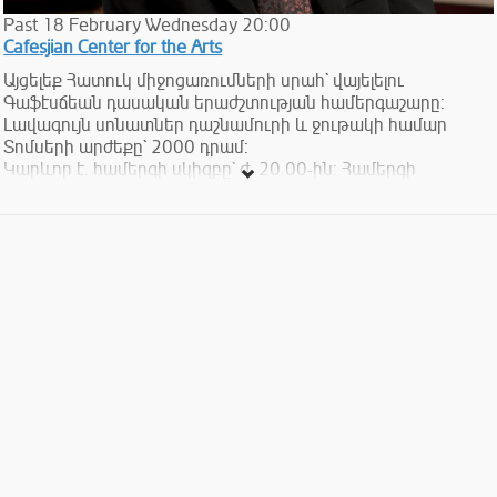
Past
18
February
Wednesday
20:00
Cafesjian Center for the Arts
Այցելեք Հատուկ միջոցառումների սրահ` վայելելու
Գաֆէսճեան դասական երաժշտության համերգաշարը:
Լավագույն սոնատներ դաշնամուրի և ջութակի համար
Տոմսերի արժեքը` 2000 դրամ:
Կարևոր է. համերգի սկիզբը` ժ. 20.00-ին: Համերգի
ընթացքում սրահի մուտքն արգելված է:
Դուք կարող եք պատվիրել Հատուկ միջոցառումների սրահի
Ձեր նախընտրած սեղանը: Նշեք դա տոմս գնելիս, և մենք
կամրագրենք սեղանը հատուկ Ձեզ համար:
Սիրով տեղեկացնում ենք նաեւ, որ համերգային ծրագրերի
տոմսերով կարելի է մեկ անվճար այց կատարել թանգարանի
բոլոր ցուցասրահները` մեկ շաբաթվա ընթացքում:
Դարձեք Գաֆէսճեան արվեստի կենտրոնի անդամ և
անվճար դիտեք ԳԱԿ-ի ցուցադրությունները, ստացեք 10%
զեղչ բոլոր հատուկ միջոցառումների` այդ թվում
համերգաշարերի և դասախոսությունների համար, ինչպես
նաև Թանգարանի խանութի ողջ տեսականու համար: