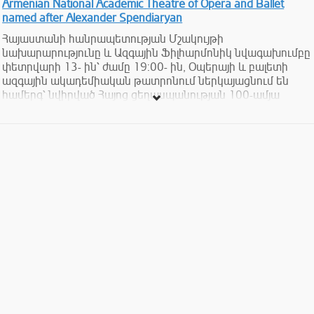
Armenian National Academic Theatre of Opera and Ballet
named after Alexander Spendiaryan
Հայաստանի հանրապետության Մշակույթի
նախարարությունը և Ազգային Ֆիլհարմոնիկ նվագախումբը
փետրվարի 13- ին՝ ժամը 19:00- ին, Օպերայի և բալետի
ազգային ակադեմիական թատրոնում ներկայացնում են
համերգ՝ նվիրված Հայոց ցեղասպանության 100-ամյա
տարելիցին:
Ծրագրում՝
Մոցարտ` Ֆլեյտայի կոնցերտ K.313
Մայքլ Նայման` Ֆլեյտայի կոնցերտ (հայաստանյան
պրեմիերա)
Մալեր` Սիմֆոնիա թիվ 4
Տոմսերի արժեքը` 1000, 2000, 3000, 4000, 5000 դրամ: