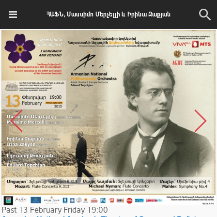
ՀԱՖՆ, Մասսիմո Մերչելլի և Իրինա Զաքյան
Past
13
February
Friday
19:00