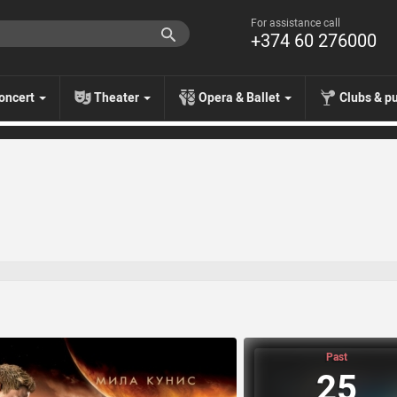
For assistance call
+374 60 276000
oncert
Theater
Opera & Ballet
Clubs & p
Past
25