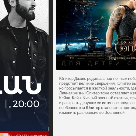
Юпитер Джонс родилась под ночным небом
предстоят великие свершения. Юпитер вы
но просыпается в жесткой реальности, гд
Личная жизнь Юпитер тоже оставляет жел
Кейна. Кейн, бывший военный охотник, п
и раскрыть девушке ее истинное предназ
особенностям Юпитер становится претенд
изменить равновесие во Вселенной.