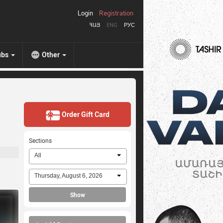
Login
Registration
ՀԱՅ
ENG
РУС
ubs
Other
Order Gift Card
Sections
All
Thursday, August 6, 2026
Show