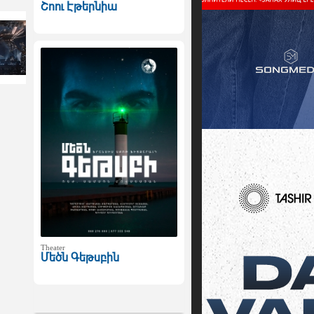
Շոու Էթերնիա
Theater
Մեծն Գեթսբին