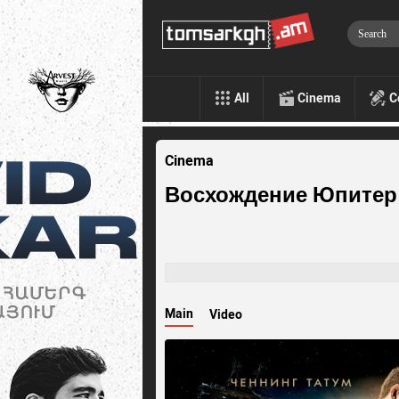
All
Cinema
C
Cinema
Восхождение Юпитер
Main
Video