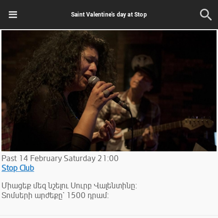
Saint Valentine's day at Stop
Past
14
February
Saturday
21:00
Stop Club
Միացեք մեզ նշելու Սուրբ Վալենտինը:
Տոմսերի արժեքը` 1500 դրամ: