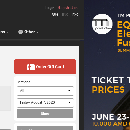
Login
Registration
ՀԱՅ
ENG
РУС
ubs
Other
Order Gift Card
Sections
All
Friday, August 7, 2026
Show