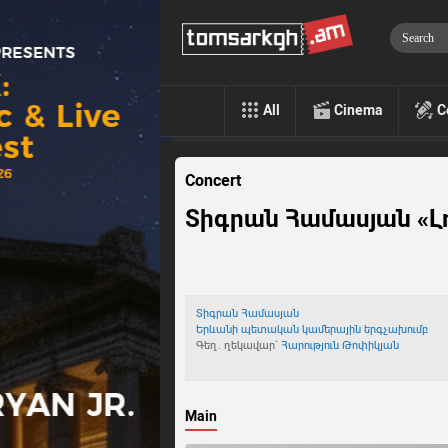
All
Cinema
C
Concert
Տիգրան Համասյան «Լու
Տիգրան Համասյան
Երևանի պետական կամերային երգչախումբ
Գեղ. ղեկավար`
Հարություն Թոփիկյան
Main