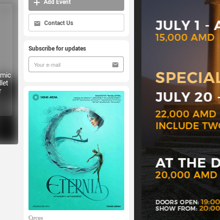
Add Event
Contact Us
Subscribe for updates
emic
let
r
Circus