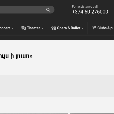
For assistance call
+374 60 276000
oncert
Theater
Opera & Ballet
Clubs & p
յս ի լուսո»