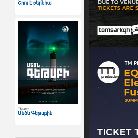
Շոու Էթերնիա
Theater
Մեծն Գեթսբին