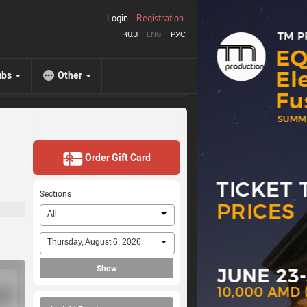
Login
Registration
ՀԱՅ
ENG
РУС
ubs
Other
Order Gift Card
Sections
All
Thursday, August 6, 2026
Show