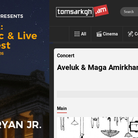
All
Cinema
C
Concert
Aveluk & Maga Amirkhan
Main