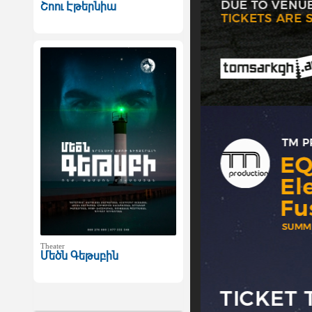
Շոու Էթերնիա
Theater
Մեծն Գեթսբին