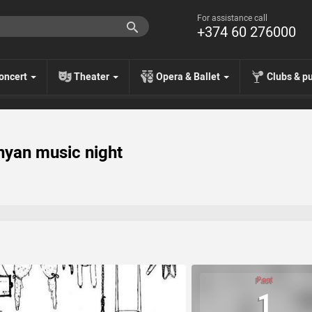
For assistance call
+374 60 276000
oncert
Theater
Opera & Ballet
Clubs & p
yan music night
Past
1