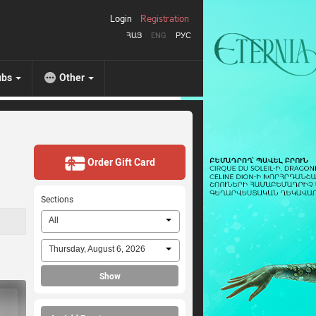
Login
Registration
ՀԱՅ
ENG
РУС
ubs
Other
Order Gift Card
Sections
All
Thursday, August 6, 2026
Show