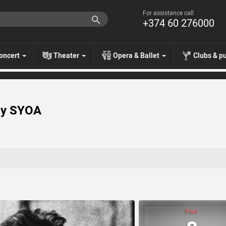
For assistance call
+374 60 276000
oncert
Theater
Opera & Ballet
Clubs & p
 by SYOA
Past