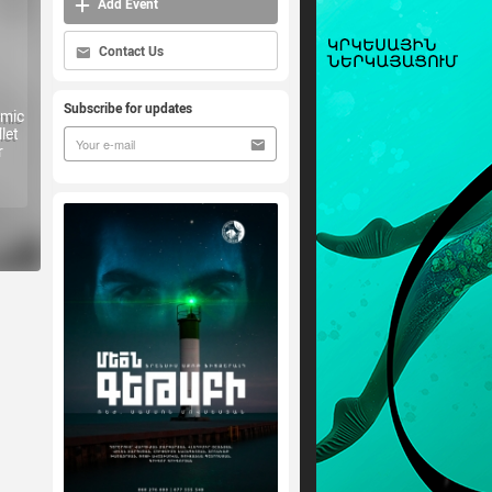
Add Event
Contact Us
Subscribe for updates
emic
let
r