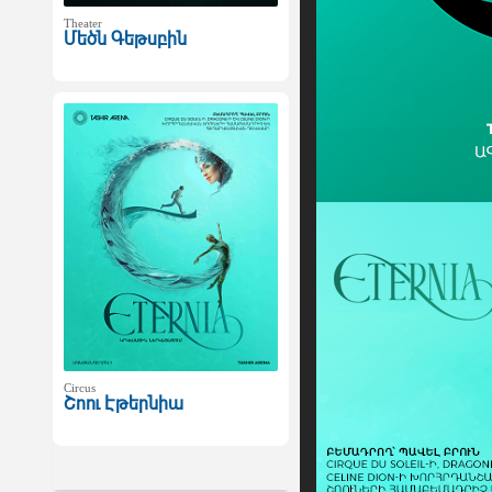
Theater
Մեծն Գեթսբին
Circus
Շոու Էթերնիա