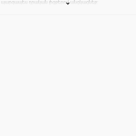
պարզապես դրական լիցքերով անցկացնեք:
Մուտքը ՝ 500 դրամ: