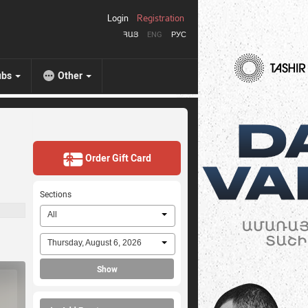
Login
Registration
ՀԱՅ
ENG
РУС
ubs
Other
Order Gift Card
Sections
All
Thursday, August 6, 2026
Show