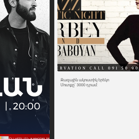
Ջազային ակուստիկ երեկո
Մուտքը` 3000 դրամ: