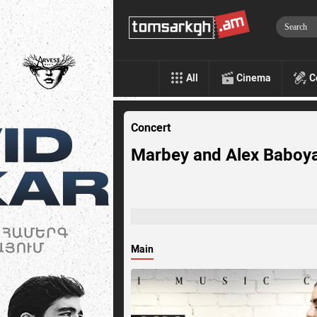
All
Cinema
C
Concert
Marbey and Alex Baboya
Main