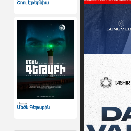
Շոու Էթերնիա
Theater
Մեծն Գեթսբին