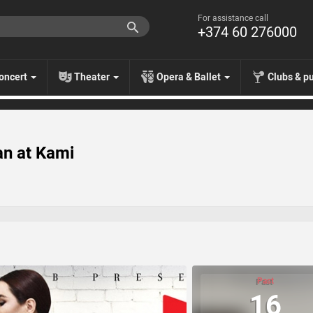
For assistance call
+374 60 276000
oncert
Theater
Opera & Ballet
Clubs & p
n at Kami
Past
16