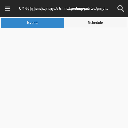
ԵՊՀ փիլիսոփայության և հոգեբանության ֆակուլտետի ՈՒԽ
Events
Schedule