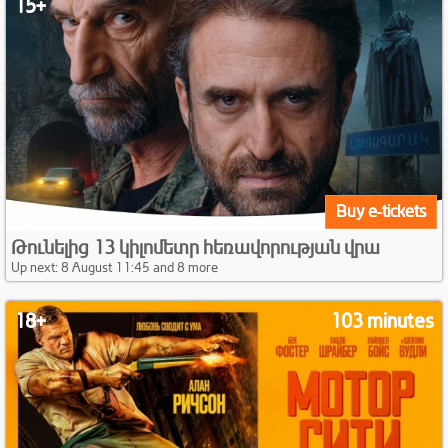
15+
Buy e-tickets
Թունելից 13 կիլոմետր հեռավորության վրա
Up next: 8 August 11:45 and 8 more
18+
103 minutes