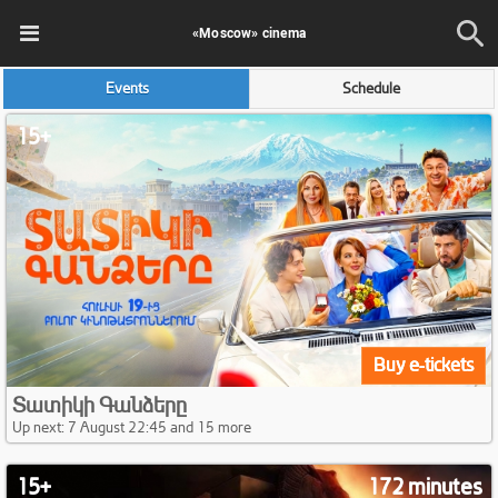
«Moscow» cinema
Events
Schedule
15+
Buy e-tickets
Տատիկի Գանձերը
Up next: 7 August 22:45 and 15 more
15+
172 minutes