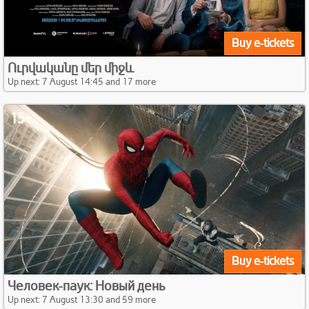
Buy e-tickets
Ուրվականը մեր միջև
Up next: 7 August 14:45 and 17 more
15+
Buy e-tickets
Человек-паук: Новый день
Up next: 7 August 13:30 and 59 more