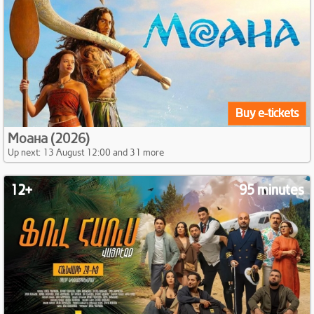
Buy e-tickets
Моана (2026)
Up next: 13 August 12:00 and 31 more
12+
95 minutes