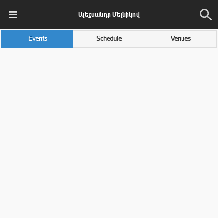
Ալեքսանդր Մելնիկով
Events
Schedule
Venues