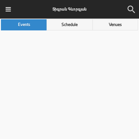
Տիգրան Գևորգյան
Events
Schedule
Venues