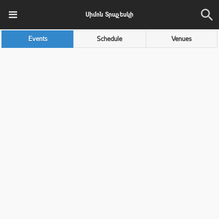
Սիմոն Տրպչեսկի
Events
Schedule
Venues