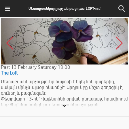
Մետաքսանկարչության բաց դաս LOFT-ում
Past
13
February
Saturday
19:00
The Loft
Մետաքսանկարչությունը հայտնի է եղել հին դարերից,
սակայն մինչև այսօր հնաոճ չէ: Արդյունքը միշտ գեղեցիկ է,
գունեղ և բազմազան:
Փետրվարի 13-ին՝ Վալենտինի օրվան ընդառաջ, հրավիրում
ենք ձեզ՝ մասնակցելու մետաքսանկարչության
վարպետության դասի, որի ընթացքում պատրաստելու ենք
թաշկինակներ՝ սիրելիների համար:
Դասընթացի ընթացքում Մուղդուսյան արվեստի կենտրոն
Mughdusyan Art Centre-ի մասնագետը կներկայացնի