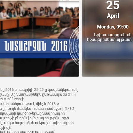
25
April
Monday, 09:00
Երիտասարդական
Էքսպերիմենտալ թատ
ը 2016 թ. ապրիլի 25-29-ը կազմակերպում է
անը: Աշխատանքներն ընթանալու են ԵՊՀ
ւթյուններով:
մար անհրաժեշտ է մինչև 2016 թ.
ը : Նույն ժամկետում անհրաժեշտ է ՈՒԳԸ
 ղեկավարի կարծիք-երաշխավորագրի
տը չի ընդունվի (ուշադրություն․ եթե
վով է, ապա հայտաձևն ու երաշխավորագիրը
վով)։
ան կանոնակարգի համաձայն՝