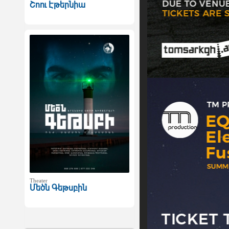
Շոու Էթերնիա
Theater
Մեծն Գեթսբին