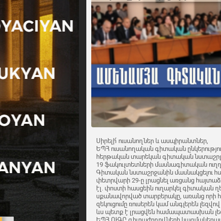
Սիրելի՛ ուսանողներ և ասպիրանտներ,
ԵՊՀ ուսանողական գիտական ընկերություն
հերթական տարեկան գիտական նստաշրջ
19 ֆակուլտետների մասնագիտական ուղղո
Գիտական նստաշրջանին մասնակցելու հա
փետրվարի 29-ը լրացնել առցանց հայտաձև
էլ. փոստի հասցեին ուղարկել գիտական
սքանավորված տարբերակը, առանց որի հայ
զեկուցումը ռուսերեն կամ անգլերեն լեզ
ևս պետք է լրացվեն համապատասխան լեզ
ԵՊՀ ՈՒԳԸ գիտաժողովների կազմակերպմ