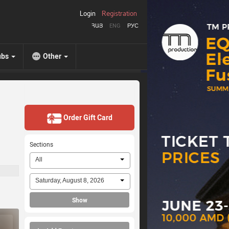
Login
Registration
ՀԱՅ
ENG
РУС
ubs
Other
Order Gift Card
Sections
All
Saturday, August 8, 2026
Show