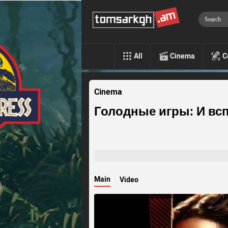
All
Cinema
C
Cinema
Голодные игры: И вс
Main
Video