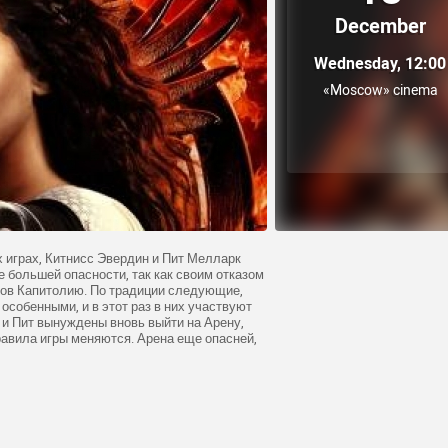
December
Wednesday, 12:00
«Moscow» cinema
 играх, Китнисс Эвердин и Пит Мелларк
 большей опасности, так как своим отказом
зов Капитолию. По традиции следующие,
собенными, и в этот раз в них участвуют
 и Пит вынуждены вновь выйти на Арену,
равила игры меняются. Арена еще опасней,