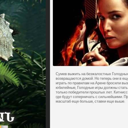
Сумев выжить на безжалостных Голодных
возвращаются домой. Но теперь они в еще
играть по правилам на Арене бросили вы
юбилейные, Голодные игры должны стать о
только победители прошлых лет. Китнисс
где будут соперничать с сильнейшими. П
масштаб еще больше, ставки еще выше.