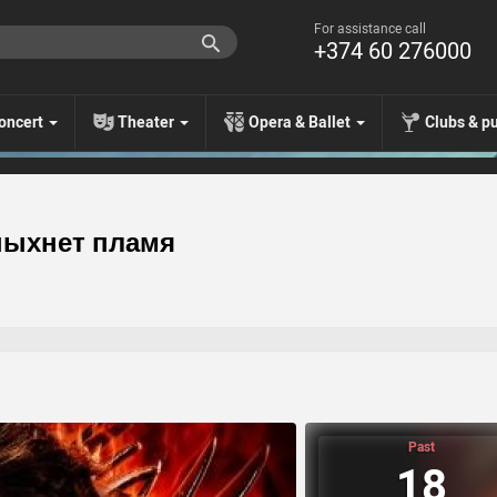
For assistance call
+374 60 276000
oncert
Theater
Opera & Ballet
Clubs & p
пыхнет пламя
Past
18