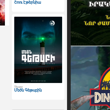
Շոու Էթերնիա
Theater
Մեծն Գեթսբին