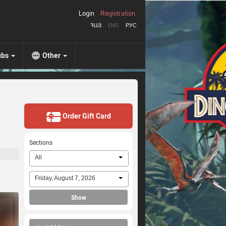
Login
Registration
ՀԱՅ
ENG
РУС
ubs
Other
Order Gift Card
Sections
All
Friday, August 7, 2026
Show