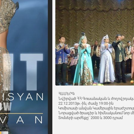
ՀԱՄԵՐԳ
Նվիրված ՀՀ Գուսանական և ժողովրդակա
22.12.2013թ.-ին, ժամը 19:00-ին
Կոմիտասի անվան Կամերային երաժշտութ
Նորացված ծրագիր և հիմնականում նոր մ
Տոմսերի արժեքը` 2000 և 3000 դրամ