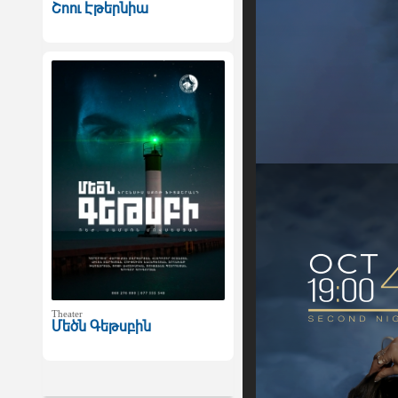
Շոու Էթերնիա
Theater
Մեծն Գեթսբին