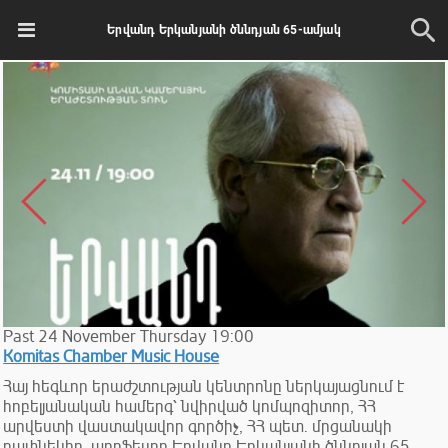
Երվանդ Երկանյանի ծննդյան 65-ամյակ
Past
24
November
Thursday
19:00
Komitas Chamber Music House
Հայ հեգևոր երաժշտության կենտրոնը ներկայացնում է
հոբելյանական համերգ՝ նվիրված կոմպոզիտոր, ՀՀ
արվեստի վաստակավոր գործիչ, ՀՀ պետ. մրցանակի
դափնեկիր, պրոֆեսոր Երվանդ Երկանյանի ծննդյան 65-