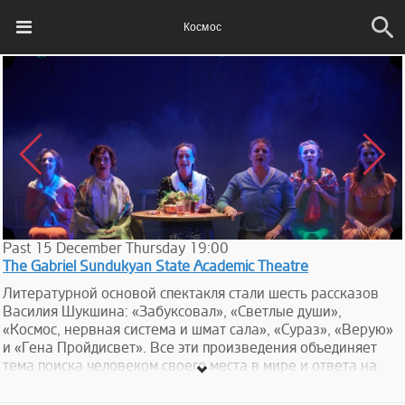
Космос
Past
15
December
Thursday
19:00
The Gabriel Sundukyan State Academic Theatre
Литературной основой спектакля стали шесть рассказов
Василия Шукшина: «Забуксовал», «Светлые души»,
«Космос, нервная система и шмат сала», «Сураз», «Верую»
и «Гена Пройдисвет». Все эти произведения объединяет
тема поиска человеком своего места в мире и ответа на
вопрос о смысле жизни и бессмертии души. За видимой
простотой, топорностью и порой невежеством героев