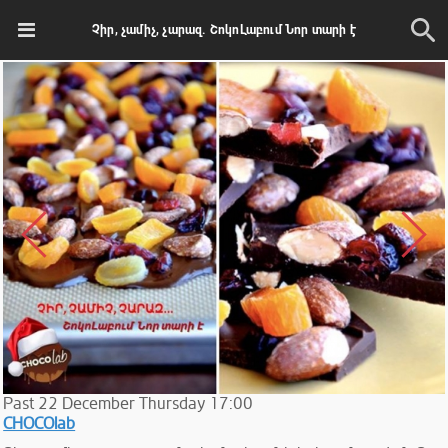
Չիր, չամիչ, չարազ. ՇոկոԼաբում Նոր տարի է
Past
22
December
Thursday
17:00
CHOCOlab