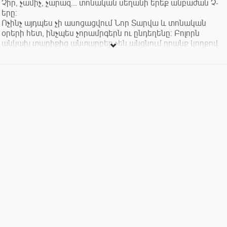
Չիր, չամիչ, չարազ... տոնական սեղանի երեք անբաժան Չ-
երը:
Ոչինչ այդպես չի ասոցացվում Նոր Տարվա և տոնական
օրերի հետ, ինչպես չորամրգերն ու ընդեղենը: Բոլորն
անկախ տարիքից անտարբեր չեն անցնում դրանք կողքով..
իսկ երբ դրանց ավելանում է շոկոլադը...
Պոպոքով Ձմեռ պապ, չամիչներով զարդարված տոնածառ,
սպիտակ շոկոլադե ձնեմարդ` ծիրանաչրի գլխարկով: Եվ սա
դեռ ամենը չէ :)
Դեկտեմբերի 22-ին ժամը 17:00-ին, 18:00-ին և 19:00-ին
Շոկոլաբում պատրաստելու ենք շոկոլադե կոնֆետներ`
օգտագործելով զանազան չորամրգեր, ընդեղեն, կաթնային
և սպիտակ շոկոլադ:
Միջոցառմանը կարող են մասնակցել 4 տարին լրացած
բոլոր ցանկացողները:
Միջոցառման տևողությունը` 45 րոպե:
Մասնակցության արժեքը` 3000 դրամ: