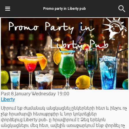
Promo party in Liberty pub
Past
8
January
Wednesday
19:00
Liberty
Սիրում եք ժամանակ անցկացնել ընկերների հետ և ինչու ոչ
չեք հրաժարվի հետաքրքիր և նոր կոկտեյլներ
փորձելուց:Liberty pub- ը հրավիրում է Ձեզ երեկոն
անցկացնելու մեզ հետ, ավելին առաջարկում ենք փորձել ոչ