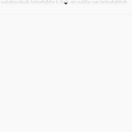
ավանդական կոկտեյլներ և եթե գուշակեք այդ կոկտեյլների
բաղադրությունը կստանաք դրանք անվճար, իսկ հակառակ
դեպքում դուք կվճարեք ընդամենը կոկտեյլի արժեքը:
Սիրով հրավիում ենք: