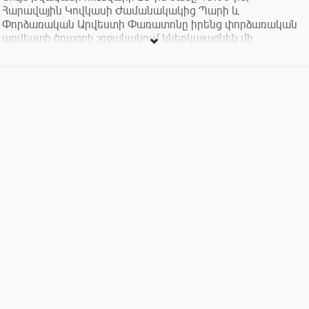
Հարավային Կովկասի Ժամանակակից Պարի և
Փորձառական Արվեստի Փառատոնը իրենց փորձառական
արվեստի ծրագրի շրջանակում կներկայացնեն մի
կատարում արված SKVO պարային ընկերության
ներկայացուցիչներ Վալերիա Խրիպաչի և Օլգա Ռաբեցկայի
(Մինսկ, Բելառուս) հեղինակությամբ, և Երևանից
կոմպոզիտոր, բազմադիսցիպլինար արվեստագետ Արաշ
Ազադիի (Թեհրանում, Պարսկաստան), և կոմպոզիտոր,
ձայնային արվեստագետ, ջութակահար Մեհդի
Հեսամիզադեհի (Թեհրան, Պարսկաստան) և տեղացի
ժամանակակից պարողների հետ համագործակցությամբ:
Ներկայացումը 10-օրյա լաբորատոր աշխատանքի
արդյունքն է, որը տեղի է ունեցել Հունվարի 14-22-ը
Երևանում:
ՀՂԱՑՔ
Մարմնի արտիկուլացիա / մարմինն իբրև
հաղորդակցություն, խոսող մարմին
Չկա հատուկ սյուժե, բայց կա անվերջ զրույց:
Չկան բառեր, բայց կա անվերջ շարժում:
Չկա հույզ դեմքին, բայց կա պարող մարմնի շուրջ ձայնի և
պատկերների մեջ: