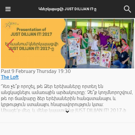
Կներկայացվի JUST DILIJAN IT-ը
Past
9
February
Thursday
19:30
The Loft
Դեռ չե՞ք որոշել, թե Ձեր երեխաները որտեղ են
անցկացնելու ամառային արձակուրդը։ Չե՞ք կողմնորոշվում,
թե որ ճամբարը ձեր երեխաներին հանգստանալու և
կրթություն ստանալու հնարավորություն կտա։
Միացե՛ք մեզ, և մենք կպատմենք JUST DILIJAN IT! 2017-ի
նոր ծրագրերի մասին։
Այս տարի ամառային ծրագիրը խոստանում է ավելի
զվարճալի և անմոռանալի լինել։ Մեր առաջնահերթությունը
մանկական հանգստի ընթացքում կրթական բաղադրիչի