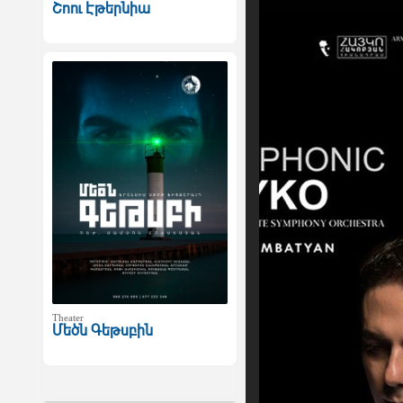
Շոու Էթերնիա
Theater
Մեծն Գեթսբին