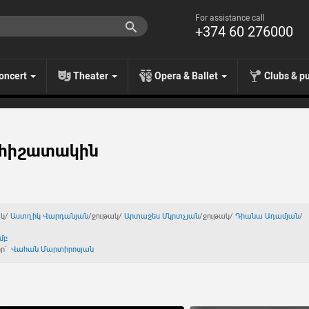
For assistance call
+374 60 276000
oncert
Theater
Opera & Ballet
Clubs & p
 հիշատակին
ակ/
Աստղիկ Վարդանյան
/ջութակ/
Արտաշես Մկրտչյան
/ջութակ/
Դիանա Ադամյան
/
մբ
որ`
Վահան Մարտիրոսյան