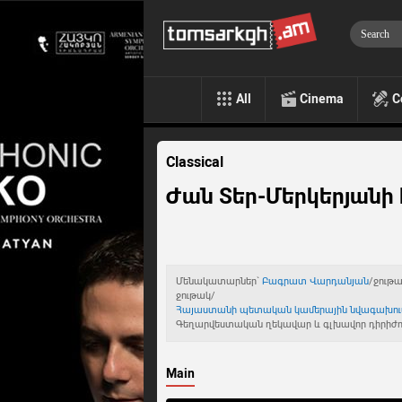
All
Cinema
C
Classical
Ժան Տեր-Մերկերյանի
Մենակատարներ`
Բագրատ Վարդանյան
/ջութ
ջութակ/
Հայաստանի պետական կամերային նվագախու
Գեղարվեստական ղեկավար և գլխավոր դիրիժ
Main