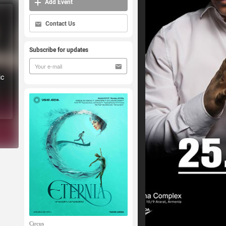
Add Event
Contact Us
Subscribe for updates
ic
Circus