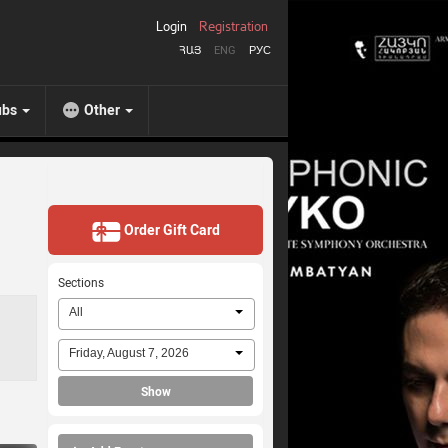
Login
Registration
ՀԱՅ
ENG
РУС
ubs
Other
Order Gift Card
Sections
All
Friday, August 7, 2026
Show