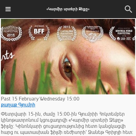
«Կարմիր սրտերի Ջեքը»
Past
15
February
Wednesday
15:00
քաղաք Գյումրի
Փետրվարի 15-ին, ժամը 15:00-ին Գյումրիի Հոկտեմբեր
կինոթատրոնում կցուցադրվի «Կարմիր սրտերի Ջեքը»
ֆիլմը: Կինոնկարի ցուցադրությունից հետո կանցկացվի
հարց ու պատասխան ֆիլմի ռեժիսորի՝ Ջանեթ Գրիլոյի հետ: