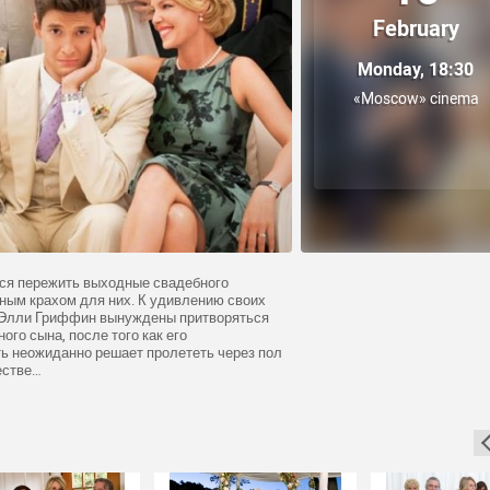
February
Monday, 18:30
«Moscow» cinema
ся пережить выходные свадебного
лным крахом для них. К удивлению своих
и Элли Гриффин вынуждены притворяться
го сына, после того как его
ь неожиданно решает пролететь через пол
естве…