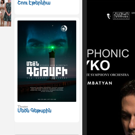
Շոու Էթերնիա
Theater
Մեծն Գեթսբին