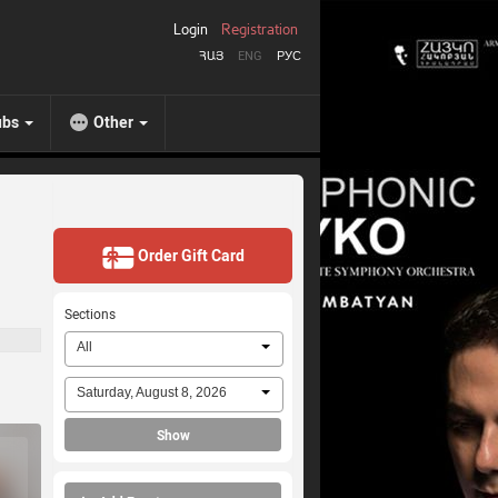
Login
Registration
ՀԱՅ
ENG
РУС
ubs
Other
Order Gift Card
Sections
All
Saturday, August 8, 2026
Show