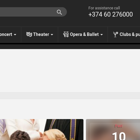
For assistance call
+374 60 276000
oncert
Theater
Opera & Ballet
Clubs & p
Past
10