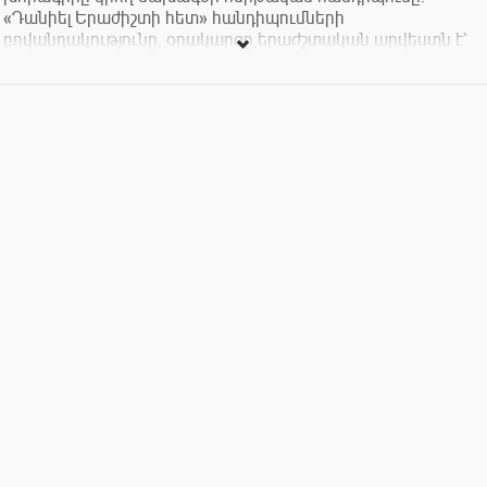
«Դանիել Երաժիշտի հետ» հանդիպումների
բովանդակությունը, օրակարգը երաժշտական արվեստն է՝
իր տարբեր ժանրային, ոճական և այլ դրսևորումներով։
Այս անգամ թեման կլինի «Սուրբ Գրիգոր Նարեկացու
«Հավիկ» տաղը հայ կոմպոզիտորների արվեստում»:
«Այս ամենը նպատակ ունի ոչ միայն երաժշտության
խորհրդաբանությունը բացահայտելու, գեղեցիկի, իդեալի
հետ հաղորդվելու, նրա առաքելությունը ճանաչելու, այլև
համաշխարհային երաժշտության համապատկերում
հայկականի տեղը և դերը գիտակցելու ու արժևորելու».
Դանիել Երաժիշտ
Բաց չթողնեք այս հնարավորությունը...
Մուտքն ազատ է: