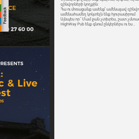
զինվորների կողքին:
Հա ու մոռացանք ասենք՝ ամենալավ զինվ
ամենահամեղ կոկտելն ենք հյուրասիրում:
Այնպես որ ՝ Մամ ջան չտխրես, շատ չմտա
HighWay Pub ենք գնում ընկերներս ու ես…