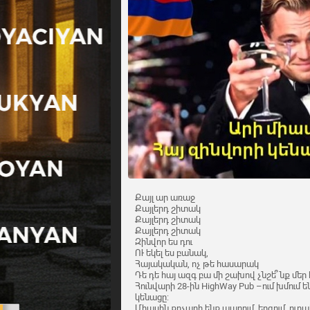
Քայլ ար առաջ
Քայլերդ շիտակ
Քայլերդ շիտակ
Քայլերդ շիտակ
Զինվոր ես դու
ՈՒ եկել ես բանակ,
Հայակական, ոչ թե հասարակ
Դե դե հայ ազգ բա մի շախով չնշե՞նք մեր
Հունվարի 28-ին HighWay Pub –ում խմում 
կենացը:
Միասին քոչարի ենք պարում, երգում, ուրա