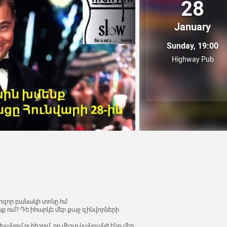
28
January
Sunday, 19:00
Highway Pub
 հզոր բանակի տոնը հմ:
ենք ում? Դե իհարկե մեր քաջ զինվորների
խանում ու հիշում, որ միշտ կանգանծ ենք մեր