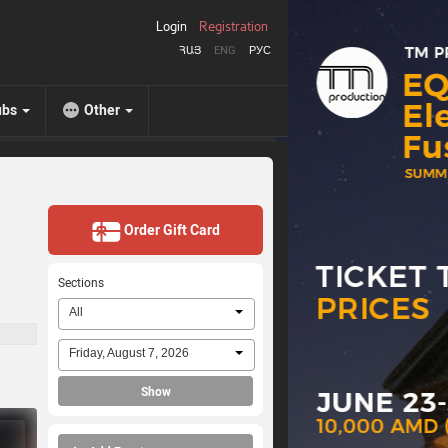
Login
Registration
ՀԱՅ
ENG
РУС
ubs
Other
Order Gift Card
Sections
All
Friday, August 7, 2026
Show