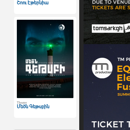
Շոու Էթերնիա
Theater
Մեծն Գեթսբին