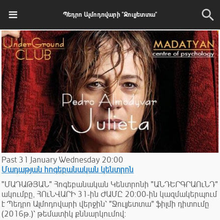
Պեդրո Ալմոդովարի "Ջուլյետտա"
Past
31
January
Wednesday
20:00
Մադաթյան հոգեբանական կենտրոն
"ՄԱԴԱԹՅԱՆ" Հոգեբանական Կենտրոնի "ԱՆԴԵՐԳՐԱՈւՆԴ"
ակումբը, ՀՈւՆՎԱՐԻ 31-ին ԺԱՄԸ 20:00-ին կազմակերպում
է Պեդրո Ալմոդովարի վերջին՝ "Ջուլյետտա" ֆիլմի դիտումը
(2016թ.)՝ թեմատիկ քննարկումով: