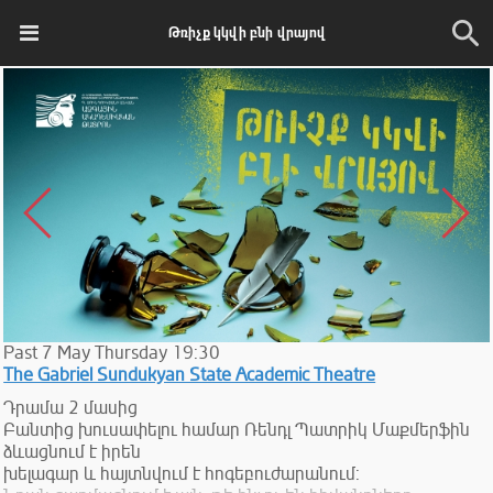
Թռիչք կկվի բնի վրայով
Past
7
May
Thursday
19:30
The Gabriel Sundukyan State Academic Theatre
Դրամա 2 մասից
Բանտից խուսափելու համար Ռենդլ Պատրիկ Մաքմերֆին
ձևացնում է իրեն
խելագար և հայտնվում է հոգեբուժարանում: