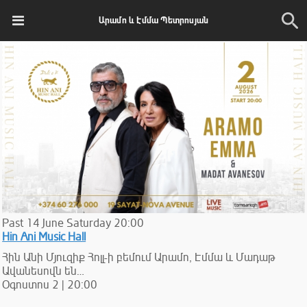
Արամո և Էմմա Պետրոսյան
Past
14
June
Saturday
20:00
Hin Ani Music Hall
Հին Անի Մյուզիք Հոլլ-ի բեմում Արամո, Էմմա և Մադաթ
Ավանեսովն են…
Օգոստոս 2 | 20:00