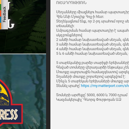
ՈՒՇԱԴՐՈՒԹՅՈՒՆ
Սեղանները միացնելու համար պարտադիր 
Հին Անի Մյուզիք Հոլլ-ի հետ։
Տեղեկացնում ենք, որ 2-րդ սրահում որո
տեսանելի։
Ամրագրման համար պարտադիր է ապահով
սկզբունքներով
2 անձի համար նախատեսված սեղան, գնել
3 անձի համար նախատեսված սեղան, գնել
4 անձի համար նախատեսված սեղան, գնել
5 և 6 անձի համար նախատեսված սեղան, գ
5 տարեկանից բարձր տարիքի երեխաների
Գնված տոմսերը վերադարձի ենթակա չեն
Մուտքը սպորտային համազգեստով արգելվ
Տղաների մուտքը շորտերով արգելվում է։
Մինչև 5 տարեկան երեխաների մուտքը արգ
Տեսնել սրահը՝
https://my.matterport.com/
Տոմսերի արժեքը՝ 5000, 6000 և 7000 դրամ
Կազմակերպիչ՝ Գևորգ Փուրթոյան ԱՁ