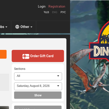
Login
Registration
ՀԱՅ
ENG
РУС
ubs
Other
Order Gift Card
Sections
All
Saturday, August 8, 2026
Show