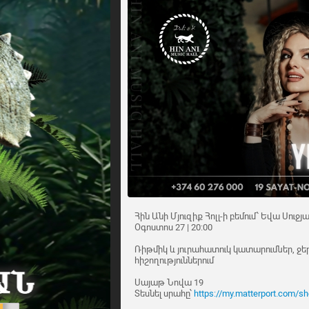
Հին Անի Մյուզիք Հոլլ-ի բեմում՝ Եվա Սուջյ
Օգոստոս 27 | 20:00
Ռիթմիկ և յուրահատուկ կատարումներ, ջեր
հիշողություններում
Սայաթ Նովա 19
Տեսնել սրահը՝
https://my.matterport.com/