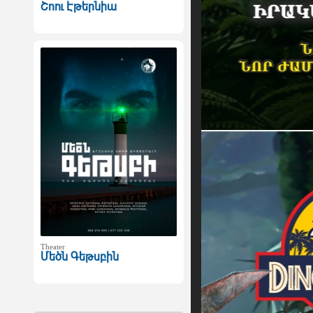
Շոու Էթերնիա
Theater
Մեծն Գեթսբին