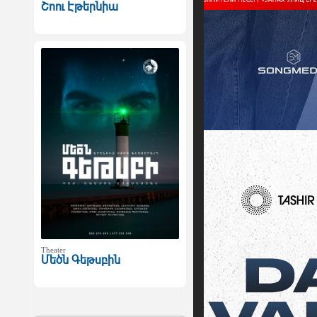
Շոու Էթերնիա
Theater
Մեծն Գեթսբին