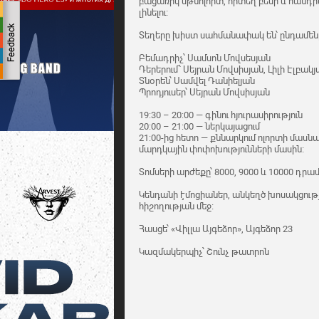
բացառիկ մթնոլորտ, որտեղ բեմի և հան
լինելու։
Տեղերը խիստ սահմանափակ են՝ ընդամեն
Բեմադրիչ՝ Սամսոն Մովսեսյան
Դերերում՝ Սեյրան Մովսիսյան, Լիլի Էլբակ
Տնօրեն՝ Սամվել Դանիելյան
Պրոդյուսեր՝ Սեյրան Մովսիսյան
19:30 – 20:00 — գինու հյուրասիրություն
20:00 – 21:00 — ներկայացում
21:00-ից հետո — քննարկում ոլորտի մասն
մարդկային փոփոխությունների մասին։
Տոմսերի արժեքը՝ 8000, 9000 և 10000 դրա
Կենդանի էմոցիաներ, անկեղծ խոսակցությո
հիշողության մեջ։
Հասցե՝ «Վիլլա Այգեձոր», Այգեձոր 23
Կազմակերպիչ՝ Շունչ թատրոն