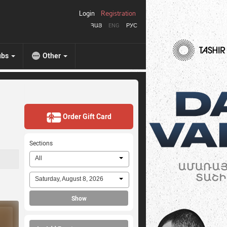
Login
Registration
ՀԱՅ
ENG
РУС
ubs
Other
Order Gift Card
Sections
All
Saturday, August 8, 2026
Show