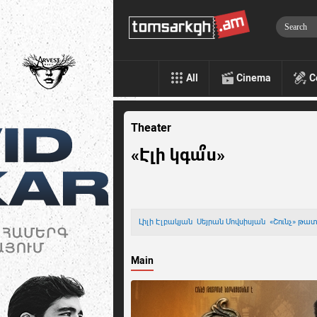
All
Cinema
C
Theater
«Էլի կգա՞ս»
Լիլի Էլբակյան
Սեյրան Մովսիսյան
«Շունչ» թա
Main