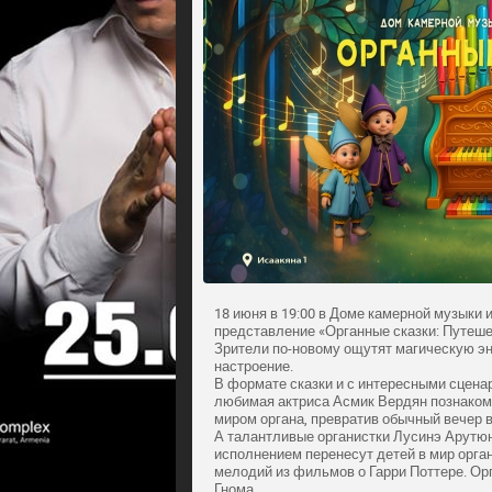
18 июня в 19:00 в Доме камерной музыки 
представление «Органные сказки: Путеше
Зрители по-новому ощутят магическую эн
настроение.
В формате сказки и с интересными сцена
любимая актриса Асмик Вердян познаком
миром органа, превратив обычный вечер 
А талантливые органистки Лусинэ Арутю
исполнением перенесут детей в мир орга
мелодий из фильмов о Гарри Поттере. Ор
Гнома.