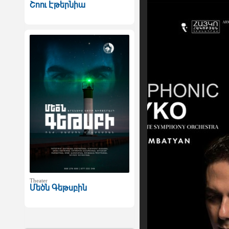
Շոու Էթերնիա
Theater
Մեծն Գեթսբին