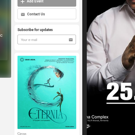
Add Event
Contact Us
Subscribe for updates
ic
Circus