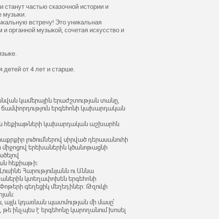
 и станут частью сказочной истории и
е музыки.
зыкальную встречу! Это уникальная
 и органной музыкой, сочетая искусство и
языке.
детей от 4 лет и старше.
ի անվան կամերային երաժշտության տանը,
. ճամփորդություն երգեհոնի կախարդական
ին հեքիաթների կախարդական աշխարհն
քրքիր լուծումներով սիրված դերասանուհի
ի միջոցով երեխաներին կծանոթացնի
ածելով
ան հեքիաթի։
ւսինե Հարությունյանն ու Աննա
խաներին կտեղափոխեն երգեհոնի
 Փոթերի գեղեցիկ մեղեդիներ։ Թզուկի
րյան։
ն, այլև կդառնան պատմության մի մասը՝
 թե ինչպես է երգեհոնը կարողանում խոսել