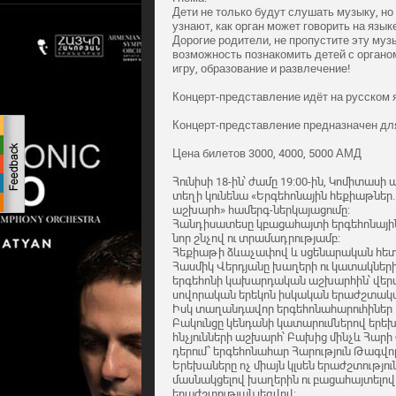
Дети не только будут слушать музыку, но
узнают, как орган может говорить на язык
Дорогие родители, не пропустите эту му
возможность познакомить детей с органом
игру, образование и развлечение!
Концерт-представление идёт на русском 
Концерт-представление предназначен для 
Цена билетов 3000, 4000, 5000 АМД
Հունիսի 18-ին՝ ժամը 19:00-ին, Կոմիտաս
տեղի կունենա «Երգեհոնային հեքիաթներ
աշխարհ» համերգ-ներկայացումը։
Հանդիսատեսը կբացահայտի երգեհոնայ
նոր շնչով ու տրամադրությամբ։
Հեքիաթի ձևաչափով և սցենարական հետա
Հասմիկ Վերդյանը խաղերի ու կատակներ
երգեհոնի կախարդական աշխարհին՝ վեր
սովորական երեկոն իսկական երաժշտակ
Իսկ տաղանդավոր երգեհոնահարուհիներ Լո
Բակունցը կենդանի կատարումներով երե
հնչյունների աշխարհ՝ Բախից մինչև Հարի
դերում՝ երգեհոնահար Հարություն Թագվո
Երեխաները ոչ միայն կլսեն երաժշտությու
մասնակցելով խաղերին ու բացահայտելով,
երաժշտության լեզվով։