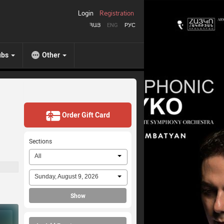
Login
Registration
ՀԱՅ
ENG
РУС
ubs
Other
Order Gift Card
Sections
All
Sunday, August 9, 2026
Show