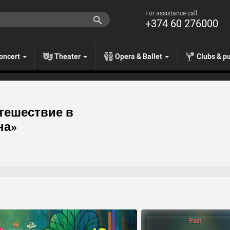
For assistance call
+374 60 276000
oncert
Theater
Opera & Ballet
Clubs & p
тешествие в
на»
Past