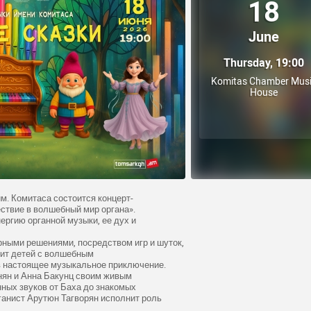
18
June
Thursday, 19:00
Komitas Chamber Mus
House
им. Комитаса состоится концерт-
ствие в волшебный мир органа».
ергию органной музыки, ее дух и
рными решениями, посредством игр и шуток,
ит детей с волшебным
в настоящее музыкальное приключение.
нян и Анна Бакунц своим живым
нных звуков от Баха до знакомых
ганист Арутюн Тагворян исполнит роль