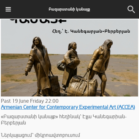
Բազարստանի կանայք
Past
19
June
Friday
22:00
Armenian Center for Contemporary Experimental Art (ACCEA)
«Բազարստանի կանայք» հեղինակ՝ Էլլա Կանեգարիան-
Բերբերյան
Ներկայացում՝ միկրոավտոբուսում