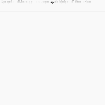
Այս դոկումենտալ թատերգության հիմքում՝ Թուրքիա
առևտրի մեկնող կանանց հետ հարցազրույցներ են։
Ներկայացման ընթացքում հանդիսատեսը, դերասանների
հետ, միկրովտոբուսով շրջում են Երևանով:
Տոմսերի արժեքը՝ 6000 դրամ
Հասցե՝ ՆՓԱԿ (Փ․ Բյուզանդ 1/3)
Սկիզբը՝ 20։00 և 22։00
Կազմակերպիչ՝ «Թեք տեղ» մշակութային հիմնադրամ