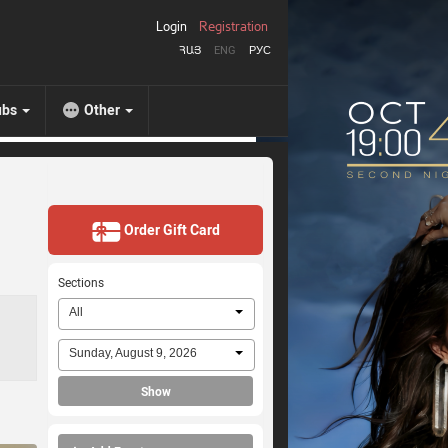
Login
Registration
ՀԱՅ
ENG
РУС
ubs
Other
Order Gift Card
Sections
All
Sunday, August 9, 2026
Show