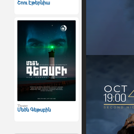
Շոու Էթերնիա
Theater
Մեծն Գեթսբին