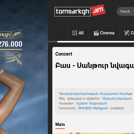
All
Cinema
C
Concert
Բաս - Սանթուր նվագ
Հնագույն երաժշտության «Տաղարան» համույթ
Գեղ. ղեկավար և դիրիժոր`
Սեդրակ Երկանյան
Վարպետ`
Ալբերտ Զաքարյան
Կատարող`
Թեհմինե Զերեջյան
- սանթուր
Main