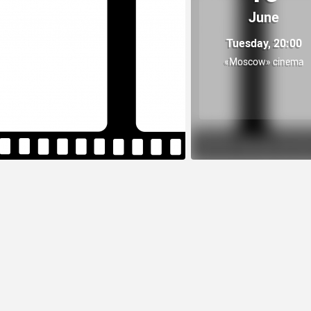
June
Tuesday, 20:00
«Moscow» cinema