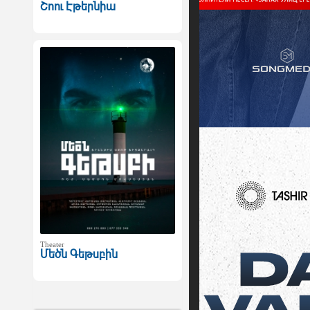
Շոու Էթերնիա
Theater
Մեծն Գեթսբին