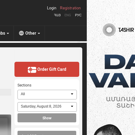
Login
Registration
ՀԱՅ
ENG
РУС
ubs
Other
Order Gift Card
Sections
All
Saturday, August 8, 2026
Show