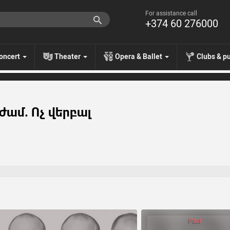
For assistance call
+374 60 276000
oncert
Theater
Opera & Ballet
Clubs & p
ամ. Ոչ վերբալ
Past