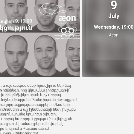
9
July
Wednesday, 19:00
Aeon
 և այս անգամ մենք հրավիրում ենք ձեզ
թրեյնինգի, որը կկայանա չորեքշաբթի`
 կվարի կոնֆլիկտաբան և ոչ վերբալ
 Մուշկամբարյանը: Հանդիպման ընթացքում
հաղորդակցության տարրերի` ժեստերի,
ժումների և այլ էլեմենտների հետ, ինչպես
արդուն առանց նրա հետ շփվելու:
ոչ վերբալ հաղորդակցությամբ ավելի քան
ագրվում է ամսագրերում և վարել է
րտերկրում և Հայաստանում:
/քաղցրավենիք/մրգեր):