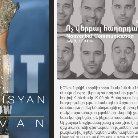
ԷՕՆում կրկին փորձի փոխանակման ժամ է,
մասկացնել ոչ վերբալ հաղոդրակցության 
հուլիսի 9-ին ժամը 19:00-ին: Հանդիպումը
հաղորդակցության մասնագետ Արշալույս
մասնագետը մեզ կծանոթացնի ոչ վերբալ 
դեմքի արտահայտությունների, մարմնի շար
նաև կսովորեցնի, թե ինչպես հասկանալ մ
Արշալույս Մուշկամբարյանը զբաղվում է 
վեց տարի, ունի գիտական հոդվածներ, տպ
բազմաթիվ թրեյնինգներ և սեմինարներ ա
Մուտքը` 1000 դրամ (ներառյալ թեյ/սուրճ