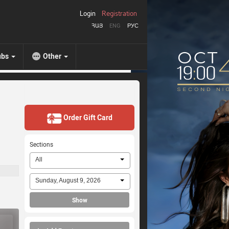
Login
Registration
ՀԱՅ
ENG
РУС
ubs
Other
Order Gift Card
Sections
All
Sunday, August 9, 2026
Show