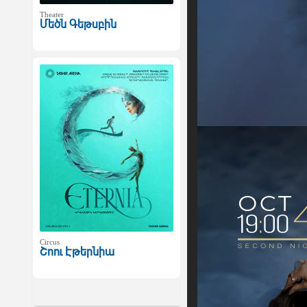
Theater
Մեծն Գեթսբին
Circus
Շոու Էթերնիա