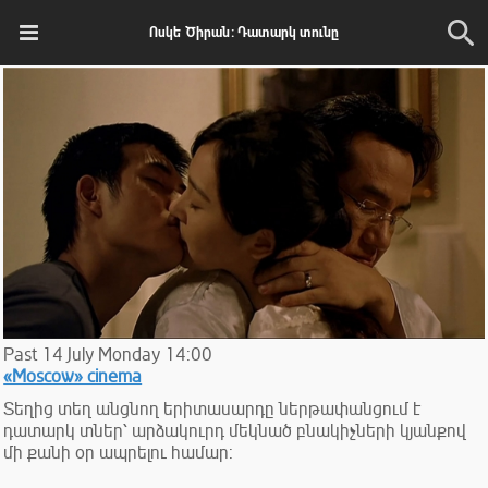
Ոսկե Ծիրան: Դատարկ տունը
Past
14
July
Monday
14:00
«Moscow» cinema
Տեղից տեղ անցնող երիտասարդը ներթափանցում է
դատարկ տներ՝ արձակուրդ մեկնած բնակիչների կյանքով
մի քանի օր ապրելու համար: